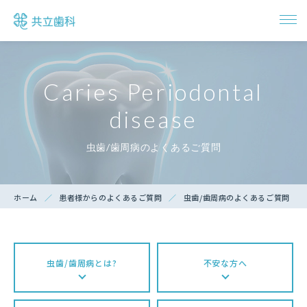
トップ
Caries Periodontal
ドクター紹介
disease
診療項目一覧
虫歯/歯周病のよくあるご質問
インプラント治療
ホーム
患者様からのよくあるご質問
虫歯/歯周病のよくあるご質問
アクセス・診療時間
虫歯/歯周病とは?
不安な方へ
ご予約・お問い合わせ