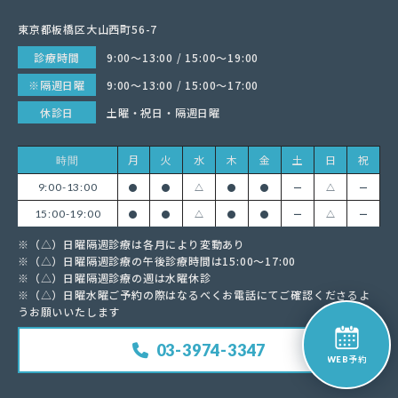
東京都板橋区大山西町56-7
診療時間
9:00〜13:00 / 15:00〜19:00
※隔週日曜
9:00〜13:00 / 15:00〜17:00
休診日
土曜・祝日・隔週日曜
月
火
水
木
金
土
日
祝
時間
9:00-13:00
●
●
△
●
●
ー
△
ー
15:00-19:00
●
●
△
●
●
ー
△
ー
※（△）日曜隔週診療は各月により変動あり
※（△）日曜隔週診療の午後診療時間は15:00〜17:00
※（△）日曜隔週診療の週は水曜休診
※（△）日曜水曜ご予約の際はなるべくお電話にてご確認くださるよ
うお願いいたします
03-3974-3347
予約
WEB