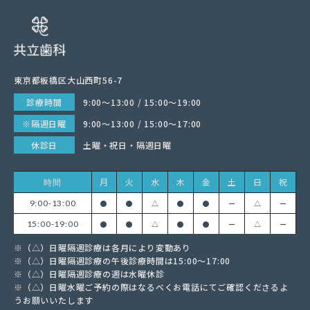
東京都板橋区大山西町56-7
診療時間
9:00〜13:00 / 15:00〜19:00
※隔週日曜
9:00〜13:00 / 15:00〜17:00
休診日
土曜・祝日・隔週日曜
月
火
水
木
金
土
日
祝
時間
9:00-13:00
●
●
△
●
●
ー
△
ー
15:00-19:00
●
●
△
●
●
ー
△
ー
※（△）日曜隔週診療は各月により変動あり
※（△）日曜隔週診療の午後診療時間は15:00〜17:00
※（△）日曜隔週診療の週は水曜休診
※（△）日曜水曜ご予約の際はなるべくお電話にてご確認くださるよ
うお願いいたします